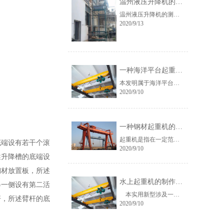
温州液压升降机的测试精确如何保证呢？
温州液压升降机的测试精确如何保证呢？温州液压升降机在使用过程中抖动怎么办呢？其实要想保证螺旋升降机的…
2020/9/13
一种海洋平台起重机的制作方法
本发明属于海洋平台设备技术领域，特别涉及一种海洋平台起重机。
2020/9/10
一种钢材起重机的制作方法
起重机是指在一定范围内垂直提升和水平搬运重物的多动作起重机械。又称吊车。轮胎起重机的主要特点是：其行…
端设有若干个滚
2020/9/10
述升降槽的底端设
钢材放置板，所述
水上起重机的制作方法
另一侧设有第二活
本实用新型涉及一种水上起重机，特别是指吊装圆形柱身的风力发电设备 和吊装其他圓形截面长大件设备的 …
杆，所述臂杆的底
2020/9/10