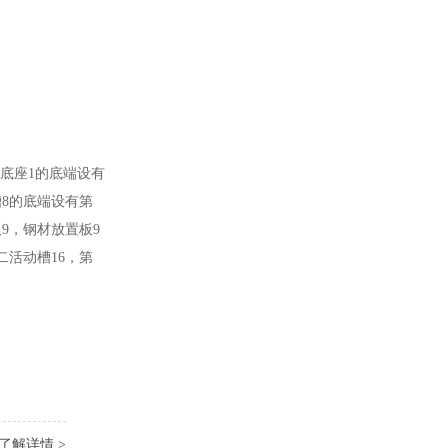
，底座1的底端设有
槽8的底端设有第
9，钢材放置板9
二活动槽16，第
了解详情 >