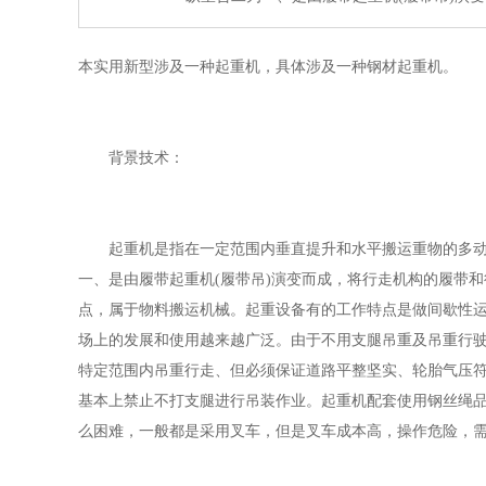
本实用新型涉及一种起重机，具体涉及一种钢材起重机。
背景技术：
起重机是指在一定范围内垂直提升和水平搬运重物的多动作
一、是由履带起重机(履带吊)演变而成，将行走机构的履带
点，属于物料搬运机械。起重设备有的工作特点是做间歇性
场上的发展和使用越来越广泛。由于不用支腿吊重及吊重行驶
特定范围内吊重行走、但必须保证道路平整坚实、轮胎气压符
基本上禁止不打支腿进行吊装作业。起重机配套使用钢丝绳
么困难，一般都是采用叉车，但是叉车成本高，操作危险，