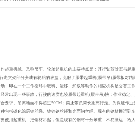
起重机械。又称吊车。轮胎起重机的主要特点是：其行驶驾驶室与起重
和行走支架部分变成有轮胎的底盘，克服了履带起重机(履带吊)履带板对路
运动，即在一个工作循环中取料、运移、卸载等动作的相应机构是交替工
经常出现一些事故，行驶的速度也较履带起重机(履带吊)快；作业稳定、
合要求、吊离地面不得超过50CM；禁止带负荷长距离行走。为保证作业
品种包括磷化涂层钢丝绳、镀锌钢丝绳和光面钢丝绳。现有的钢材搬运到
需要使用起重机，把钢材吊起，但是现有的钢材十分笨重，不易搬运，给