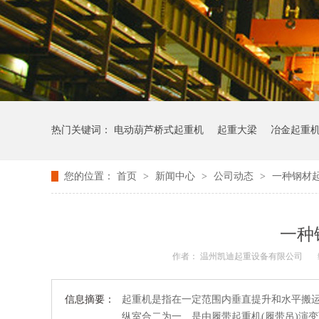
热门关键词：
电动葫芦桥式起重机
起重大梁
冶金起重
您的位置：
首页
>
新闻中心
>
公司动态
>
一种钢材
一种
作者： 温州凯迪起重设备有限公司
信息摘要：
起重机是指在一定范围内垂直提升和水平搬
纵室合二为一、是由履带起重机(履带吊)演